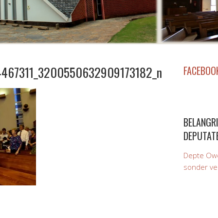
467311_3200550632909173182_n
FACEBOO
BELANGRI
DEPUTAT
Depte Owe
sonder ve