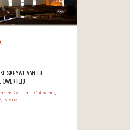
K
KE SKRYWE VAN DIE
E OWERHEID
rheid Getuienis Onteiening
rgoeding.