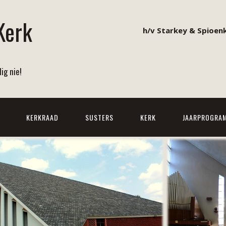
Kerk
h/v Starkey & Spioenk
ig nie!
KERKRAAD
SUSTERS
KERK
JAARPROGRA