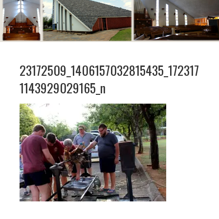
23172509_1406157032815435_172317
1143929029165_n