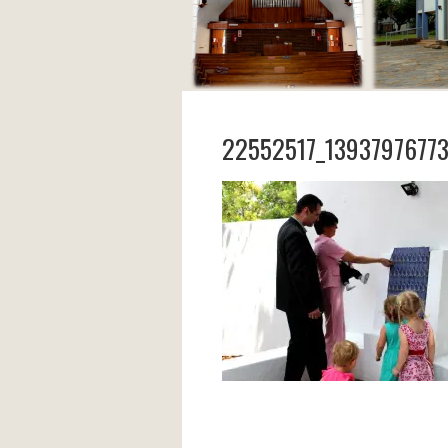
22552517_1393797677