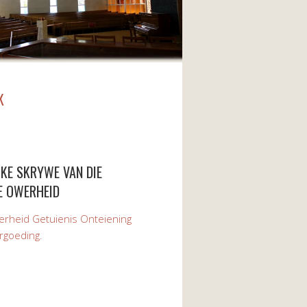
K
KE SKRYWE VAN DIE
E OWERHEID
rheid Getuienis Onteiening
rgoeding.