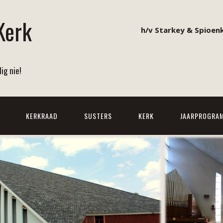
Kerk
h/v Starkey & Spioenk
ig nie!
KERKRAAD
SUSTERS
KERK
JAARPROGRA