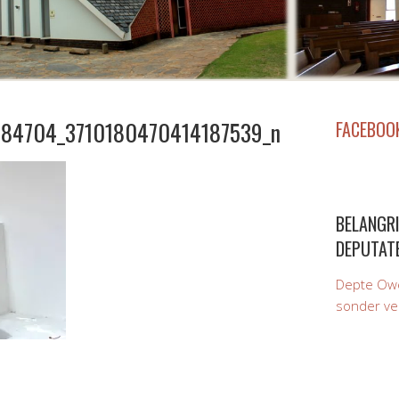
384704_3710180470414187539_n
FACEBOO
BELANGRI
DEPUTAT
Depte Owe
sonder ve