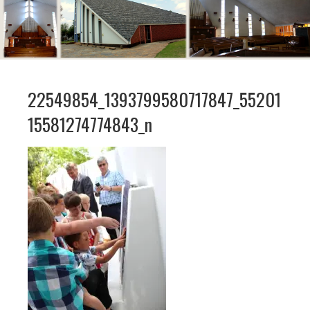
22549854_1393799580717847_55201
15581274774843_n